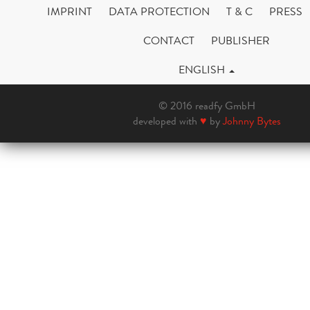
IMPRINT
DATA PROTECTION
T & C
PRESS
CONTACT
PUBLISHER
ENGLISH
© 2016 readfy GmbH
developed with
♥
by
Johnny Bytes