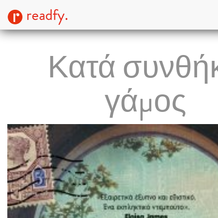
readfy.
Κατά συνθή
γάμος