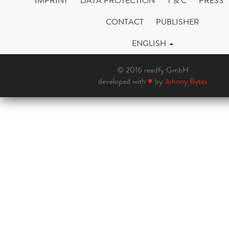
IMPRINT
DATA PROTECTION
T & C
PRESS
CONTACT
PUBLISHER
ENGLISH
© 2016 readfy GmbH
developed with
♥
by
Johnny Bytes