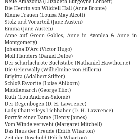
Neue Amazonia (Elizabeth Burgoyne Corbett)
Die Herrin von Wildfell Hall (Anne Brontë)
Kleine Frauen (Louisa May Alcott)
Stolz und Vorurteil (Jane Austen)
Emma (Jane Austen)
Anne auf Green Gables, Anne in Avonlea & Anne in 
Montgomery)
Johanna D'Arc (Victor Hugo)
Moll Flanders (Daniel Defoe)
Der scharlachrote Buchstabe (Nathaniel Hawthorne)
Die Geierwally (Wilhelmine von Hillern)
Brigitta (Adalbert Stifter)
Schloß Favorite (Luise Ahlborn)
Middlemarch (George Eliot)
Ruth (Lou Andreas-Salomé)
Der Regenbogen (D. H. Lawrence)
Lady Chatterleys Liebhaber (D. H. Lawrence)
Porträt einer Dame (Henry James)
Vom Winde verweht (Margaret Mitchell)
Das Haus der Freude (Edith Wharton)
Zeit der Unschuld (Edith Wharton)