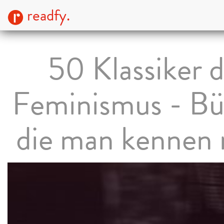
readfy.
50 Klassiker 
Feminismus - Bü
die man kennen