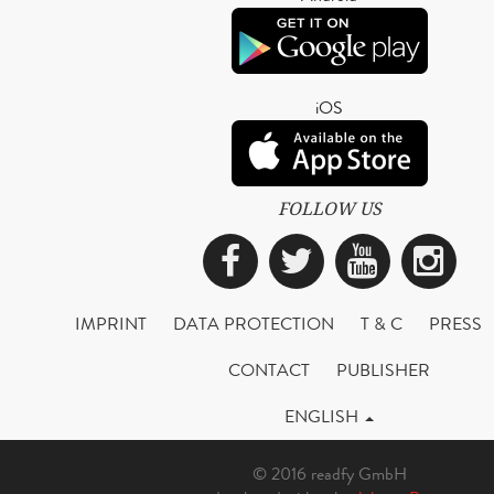
iOS
FOLLOW US
Facebook
Twitter
YouTub
Ins
IMPRINT
DATA PROTECTION
T & C
PRESS
CONTACT
PUBLISHER
ENGLISH
© 2016 readfy GmbH