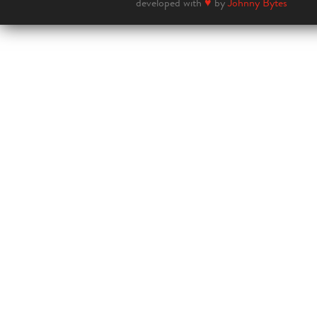
developed with
♥
by
Johnny Bytes