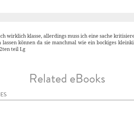
uch wirklich klasse, allerdings muss ich eine sache kritisie
n lassen können da sie manchmal wie ein bockiges kleink
2ten teil Lg
Related eBooks
IES