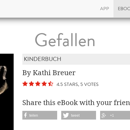
APP
EBO
Gefallen
KINDERBUCH
By Kathi Breuer
4.5 STARS, 5 VOTES
Share this eBook with your frien
teilen
tweet
+1