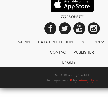
FOLLOW US
Facebook
Twitter
YouTub
Ins
IMPRINT
DATA PROTECTION
T & C
PRESS
CONTACT
PUBLISHER
ENGLISH
© 2016 readfy GmbH
developed with
♥
by
Johnny Bytes