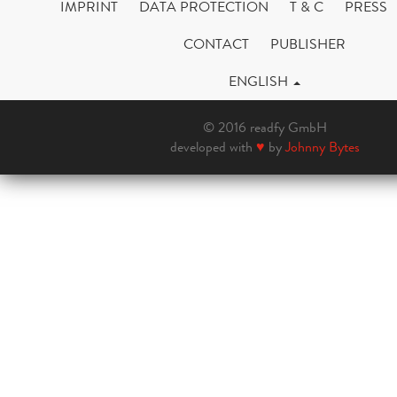
IMPRINT
DATA PROTECTION
T & C
PRESS
CONTACT
PUBLISHER
ENGLISH
© 2016 readfy GmbH
developed with
♥
by
Johnny Bytes