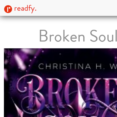
readfy.
Broken Sou