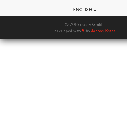
ENGLISH
© 2016 readfy GmbH
developed with
♥
by
Johnny Bytes