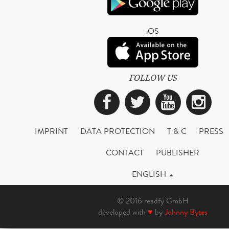
iOS
FOLLOW US
Facebook
Twitter
YouTub
Ins
IMPRINT
DATA PROTECTION
T & C
PRESS
CONTACT
PUBLISHER
ENGLISH
© 2016 readfy GmbH
developed with
♥
by
Johnny Bytes