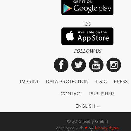
iOS
FOLLOW US
Facebook
Twitter
YouTub
Ins
IMPRINT
DATA PROTECTION
T & C
PRESS
CONTACT
PUBLISHER
ENGLISH
© 2016 readfy GmbH
developed with
♥
by
Johnny Bytes