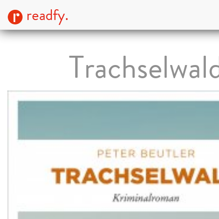
readfy.
Trachselwal