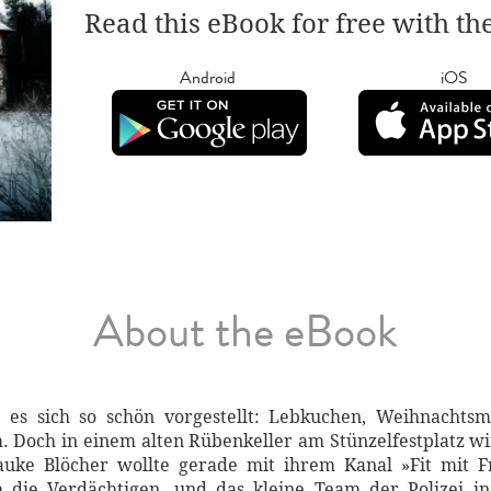
Read this eBook for free with th
Android
iOS
About the eBook
 es sich so schön vorgestellt: Lebkuchen, Weihnacht
Doch in einem alten Rübenkeller am Stünzelfestplatz wir
auke Blöcher wollte gerade mit ihrem Kanal »Fit mit 
ch die Verdächtigen, und das kleine Team der Polizei 