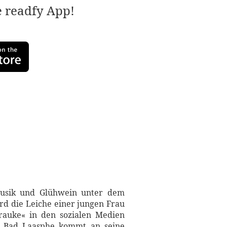
e readfy App!
smusik und Glühwein unter dem
d die Leiche einer jungen Frau
Frauke« in den sozialen Medien
in Bad Laasphe kommt an seine