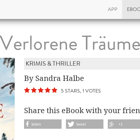
APP
EBO
Verlorene Träum
KRIMIS & THRILLER
By Sandra Halbe
5 STARS, 1 VOTES
Share this eBook with your frien
teilen
tweet
+1