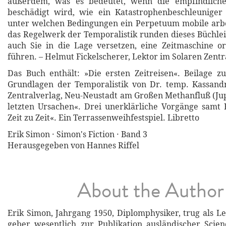
außerdem, was es bedeutet, wenn die empfindliche Z
beschädigt wird, wie ein Katastrophenbeschleuniger 
unter welchen Bedingungen ein Perpetuum mobile arbei
das Regelwerk der Temporalistik runden dieses Büchl
auch Sie in die Lage versetzen, eine Zeitmaschine 
führen. – Helmut Fickelscherer, Lektor im Solaren Zentr
Das Buch enthält: »Die ersten Zeitreisen«. Beilage 
Grundlagen der Temporalistik von Dr. temp. Kassandr
Zentralverlag, Neu-Neustadt am Großen ­Methanfluß (Jup
letzten Ursachen«. Drei unerklärliche Vorgänge samt
Zeit zu Zeit«. Ein Terrassenweihfestspiel. Libretto
Erik Simon · Simon's Fiction · Band 3
Herausgegeben von Hannes Riffel
About the Author
Erik Simon, Jahrgang 1950, Diplomphysiker, trug als L
geber wesentlich zur Publikation ausländischer Scien