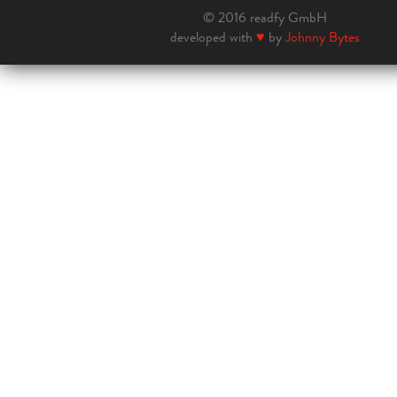
© 2016 readfy GmbH
developed with
♥
by
Johnny Bytes