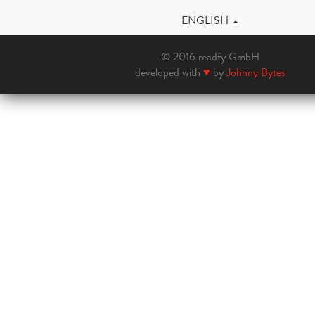
ENGLISH
© 2016 readfy GmbH
developed with
♥
by
Johnny Bytes