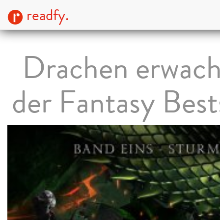
readfy.
Drachen erwach
der Fantasy Best