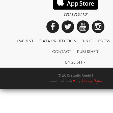
FOLLOW US
Facebook
Twitter
YouTub
Ins
IMPRINT
DATA PROTECTION
T & C
PRESS
CONTACT
PUBLISHER
ENGLISH
© 2016 readfy GmbH
developed with
♥
by
Johnny Bytes