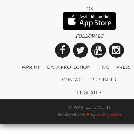
iOS
FOLLOW US
Facebook
Twitter
YouTub
Ins
IMPRINT
DATA PROTECTION
T & C
PRESS
CONTACT
PUBLISHER
ENGLISH
© 2016 readfy GmbH
developed with
♥
by
Johnny Bytes