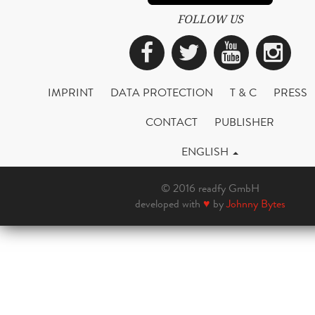
FOLLOW US
Facebook
Twitter
YouTub
Ins
IMPRINT
DATA PROTECTION
T & C
PRESS
CONTACT
PUBLISHER
ENGLISH
© 2016 readfy GmbH
developed with
♥
by
Johnny Bytes