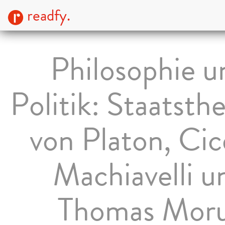
readfy.
Philosophie u
Politik: Staatsth
von Platon, Cic
Machiavelli u
Thomas Mor