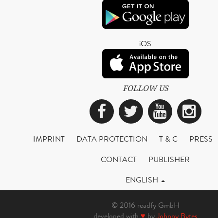
iOS
FOLLOW US
Facebook
Twitter
YouTub
Ins
IMPRINT
DATA PROTECTION
T & C
PRESS
CONTACT
PUBLISHER
ENGLISH
© 2016 readfy GmbH
developed with
♥
by
Johnny Bytes