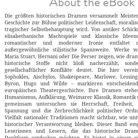
About the eBook
Die größten historischen Dramen versammelt Meiste
Geschichte zur Bühne politischer Leidenschaft, morali
tragischer Selbstbehauptung wird. Von antiker Schick
elisabethanische Machtspiele und klassische Idee
romantischer und moderner Ironie entfaltet
außergewöhnliche stilistische Spannweite. Werke wi
Maria Stuart, Hernani oder Die Perser zeigen, wie dram
historische Stoffe nicht bloß nacherzählt, sond
gesellschaftlicher Konflikte deutet. Die hier ver
Sophokles, Aischylos, Shakespeare, Marlowe, Lessing, 
Byron, Hugo und Wilde – markieren entscheidend
europäischen Theatergeschichte. Ihre Dramen steh
Humanismus, Aufklärung, Weimarer Klassik, Romantik u
gemeinsam untersuchen sie Herrschaft, Freiheit, V
Spannung und die Zerbrechlichkeit politischer Ord
Vielfalt nationaler Traditionen macht sichtbar, wie un
historischer Verantwortung bleiben. Dieser Band emp
Leserinnen und Lesern, die das historische Dram
Denkform entdecken möchten. Er bietet in einem e