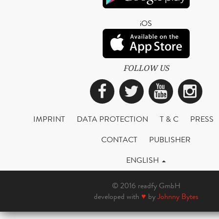
iOS
FOLLOW US
Facebook
Twitter
YouTub
Ins
IMPRINT
DATA PROTECTION
T & C
PRESS
CONTACT
PUBLISHER
ENGLISH
© 2016 readfy GmbH
developed with
♥
by
Johnny Bytes