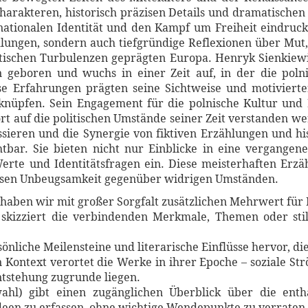
Charakteren, historisch präzisen Details und dramatischen
 nationalen Identität und den Kampf um Freiheit eindruck
lungen, sondern auch tiefgründige Reflexionen über Mut,
itischen Turbulenzen geprägten Europa. Henryk Sienkiewi
n geboren und wuchs in einer Zeit auf, in der die poln
e Erfahrungen prägten seine Sichtweise und motivierten
üpfen. Sein Engagement für die polnische Kultur und Id
rt auf die politischen Umstände seiner Zeit verstanden we
essieren und die Synergie von fiktiven Erzählungen und hi
tbar. Sie bieten nicht nur Einblicke in eine vergangen
erte und Identitätsfragen ein. Diese meisterhaften Er
ssen Unbeugsamkeit gegenüber widrigen Umständen.
haben wir mit großer Sorgfalt zusätzlichen Mehrwert für 
skizziert die verbindenden Merkmale, Themen oder stil
sönliche Meilensteine und literarische Einflüsse hervor, d
n Kontext verortet die Werke in ihrer Epoche – soziale S
Entstehung zugrunde liegen.
ahl) gibt einen zugänglichen Überblick über die entha
een zu erfassen, ohne wichtige Wendepunkte zu verraten