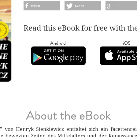
teilen
tweet
+1
Read this eBook for free with th
Android
iOS
About the eBook
 von Henryk Sienkiewicz entfaltet sich ein facettenr
ie bewegten Zeiten des Mittelalters und der Renaissanc