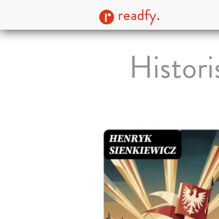
readfy.
Histor