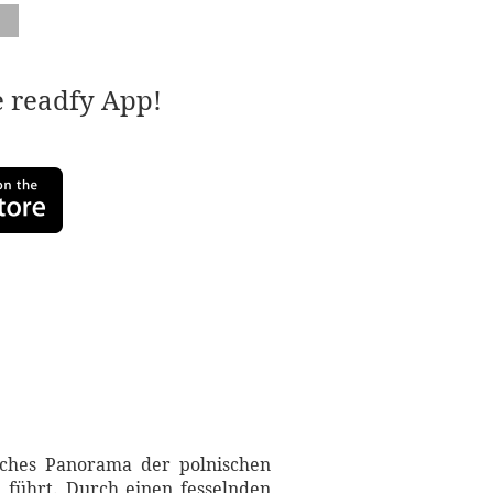
e readfy App!
eiches Panorama der polnischen
e führt. Durch einen fesselnden