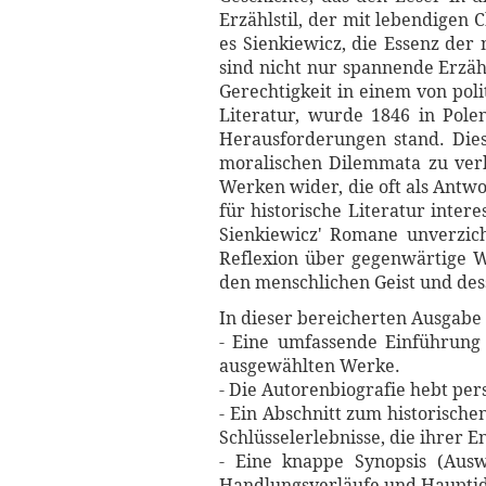
Erzählstil, der mit lebendigen 
es Sienkiewicz, die Essenz der
sind nicht nur spannende Erzäh
Gerechtigkeit in einem von pol
Literatur, wurde 1846 in Pole
Herausforderungen stand. Dies
moralischen Dilemmata zu verkn
Werken wider, die oft als Antwo
für historische Literatur inter
Sienkiewicz' Romane unverzich
Reflexion über gegenwärtige W
den menschlichen Geist und de
In dieser bereicherten Ausgabe 
- Eine umfassende Einführung 
ausgewählten Werke.
- Die Autorenbiografie hebt per
- Ein Abschnitt zum historische
Schlüsselerlebnisse, die ihrer 
- Eine knappe Synopsis (Ausw
Handlungsverläufe und Hauptid