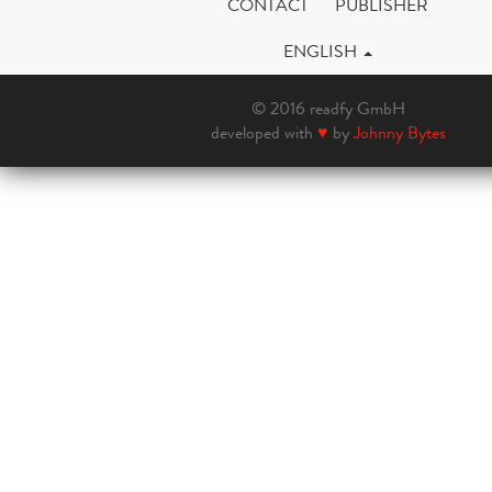
CONTACT
PUBLISHER
ENGLISH
© 2016 readfy GmbH
developed with
♥
by
Johnny Bytes