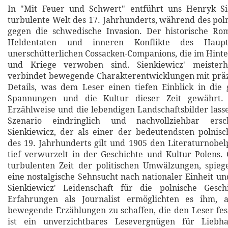
In "Mit Feuer und Schwert" entführt uns Henryk Si
turbulente Welt des 17. Jahrhunderts, während des pol
gegen die schwedische Invasion. Der historische Rom
Heldentaten und inneren Konflikte des Hauptc
unerschütterlichen Cossacken-Companions, die im Hint
und Kriege verwoben sind. Sienkiewicz' meisterha
verbindet bewegende Charakterentwicklungen mit präz
Details, was dem Leser einen tiefen Einblick in die g
Spannungen und die Kultur dieser Zeit gewährt.
Erzählweise und die lebendigen Landschaftsbilder lasse
Szenario eindringlich und nachvollziehbar ers
Sienkiewicz, der als einer der bedeutendsten polnisch
des 19. Jahrhunderts gilt und 1905 den Literaturnobelp
tief verwurzelt in der Geschichte und Kultur Polens.
turbulenten Zeit der politischen Umwälzungen, spieg
eine nostalgische Sehnsucht nach nationaler Einheit un
Sienkiewicz' Leidenschaft für die polnische Gesc
Erfahrungen als Journalist ermöglichten es ihm, 
bewegende Erzählungen zu schaffen, die den Leser fes
ist ein unverzichtbares Lesevergnügen für Liebha