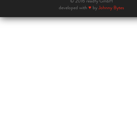
© 2016 readfy GmbH
developed with
♥
by
Johnny Bytes