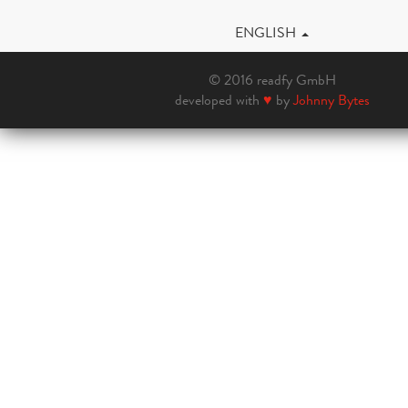
ENGLISH
© 2016 readfy GmbH
developed with
♥
by
Johnny Bytes