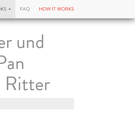
OKS
FAQ
HOW IT WORKS
er und
 Pan
 Ritter