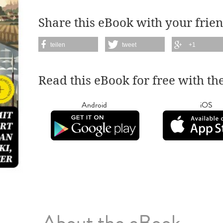
Share this eBook with your frien
teilen
tweet
+1
Read this eBook for free with th
Android
iOS
About the eBook