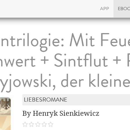
APP
EBO
trilogie: Mit Feu
wert + Sintflut +
jowski, der kleine
LIEBESROMANE
By Henryk Sienkiewicz