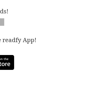
ds!
e readfy App!