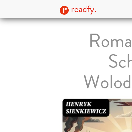
readfy.
Roman
Sch
Wolody