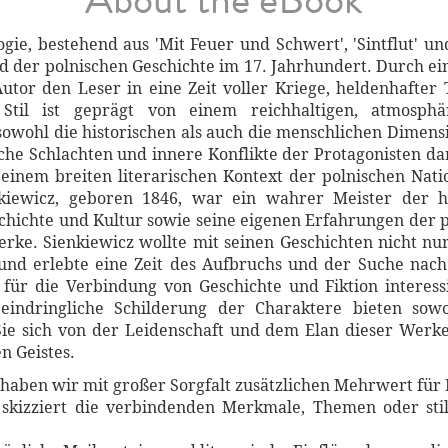
gie, bestehend aus 'Mit Feuer und Schwert', 'Sintflut' un
 Bild der polnischen Geschichte im 17. Jahrhundert. Durch 
Autor den Leser in eine Zeit voller Kriege, heldenhafter 
e Stil ist geprägt von einem reichhaltigen, atmosph
 sowohl die historischen als auch die menschlichen Dimen
che Schlachten und innere Konflikte der Protagonisten dar
einem breiten literarischen Kontext der polnischen Nati
iewicz, geboren 1846, war ein wahrer Meister der his
schichte und Kultur sowie seine eigenen Erfahrungen der 
rke. Sienkiewicz wollte mit seinen Geschichten nicht nu
und erlebte eine Zeit des Aufbruchs und der Suche nach Id
 für die Verbindung von Geschichte und Fiktion interessi
eindringliche Schilderung der Charaktere bieten sowoh
 Sie sich von der Leidenschaft und dem Elan dieser Werk
n Geistes.
haben wir mit großer Sorgfalt zusätzlichen Mehrwert für 
skizziert die verbindenden Merkmale, Themen oder stil