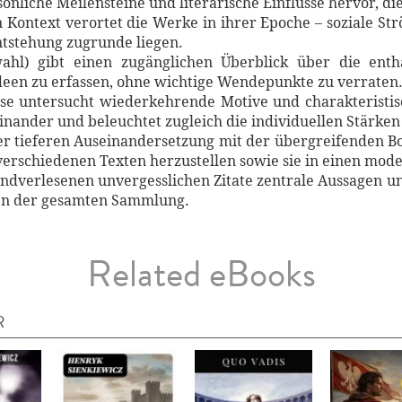
sönliche Meilensteine und literarische Einflüsse hervor, d
n Kontext verortet die Werke in ihrer Epoche – soziale S
Entstehung zugrunde liegen.
ahl) gibt einen zugänglichen Überblick über die entha
een zu erfassen, ohne wichtige Wendepunkte zu verraten
yse untersucht wiederkehrende Motive und charakteristis
inander und beleuchtet zugleich die individuellen Stärke
ner tieferen Auseinandersetzung mit der übergreifenden Bo
verschiedenen Texten herzustellen sowie sie in einen mode
handverlesenen unvergesslichen Zitate zentrale Aussage
en der gesamten Sammlung.
Related eBooks
R