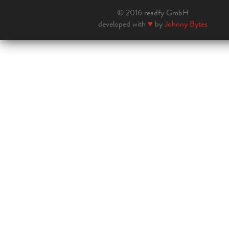
© 2016 readfy GmbH
developed with
♥
by
Johnny Bytes