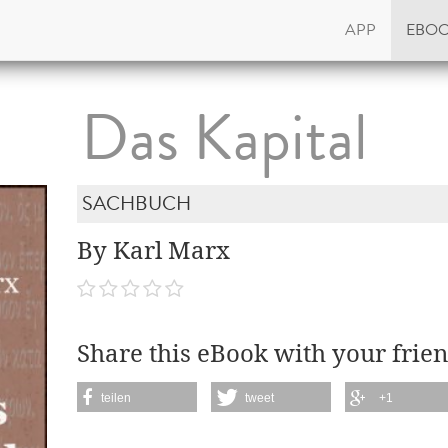
APP
EBO
Das Kapital
SACHBUCH
By Karl Marx
Share this eBook with your frien
teilen
tweet
+1