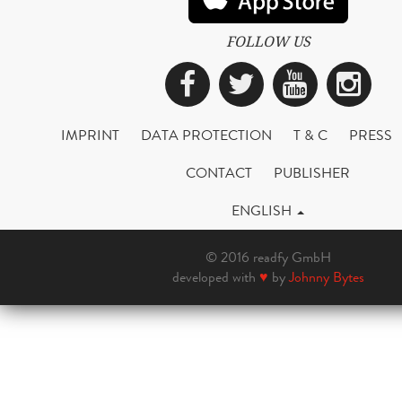
FOLLOW US
Facebook
Twitter
YouTub
Ins
IMPRINT
DATA PROTECTION
T & C
PRESS
CONTACT
PUBLISHER
ENGLISH
© 2016 readfy GmbH
developed with
♥
by
Johnny Bytes