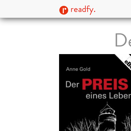
readfy.
De