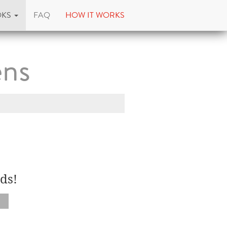
OKS
FAQ
HOW IT WORKS
ens
ds!