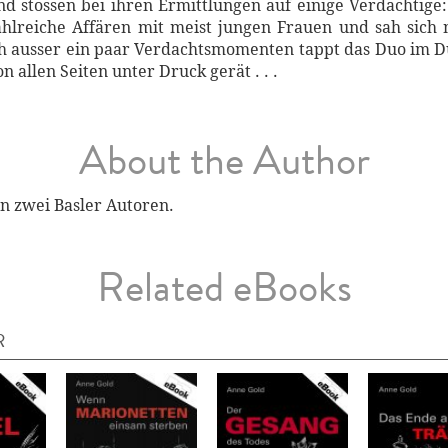
 stossen bei ihren Ermittlungen auf einige Verdächtige: K
zahlreiche Affären mit meist jungen Frauen und sah sic
h ausser ein paar Verdachtsmomenten tappt das Duo im Du
n allen Seiten unter Druck gerät . . .
About the Author
n zwei Basler Autoren.
Related eBooks
R