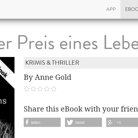
APP
EBO
r Preis eines Leb
KRIMIS & THRILLER
By Anne Gold
Share this eBook with your frien
teilen
tweet
+1