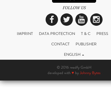
FOLLOW US
Facebook
Twitter
YouTub
Ins
IMPRINT
DATA PROTECTION
T & C
PRESS
CONTACT
PUBLISHER
ENGLISH
© 2016 readfy GmbH
developed with
♥
by
Johnny Bytes