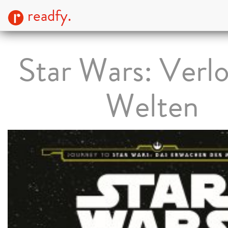
readfy.
Star Wars: Verl
Welten