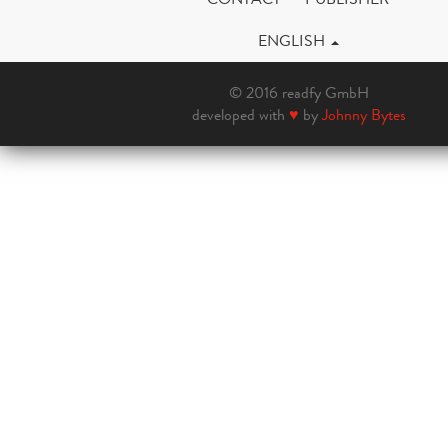
ENGLISH
© 2016 readfy GmbH
developed with
♥
by
Johnny Bytes