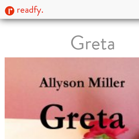
readfy.
Greta