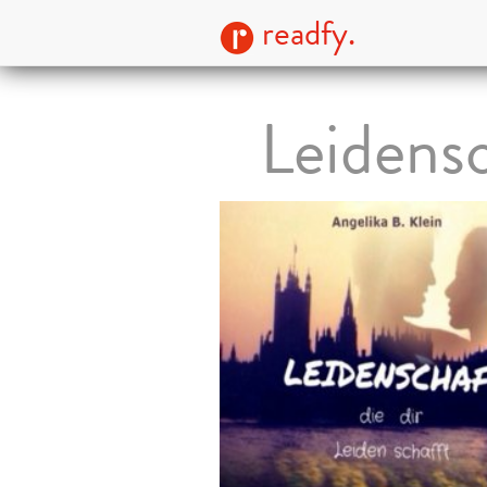
readfy.
Leidensc