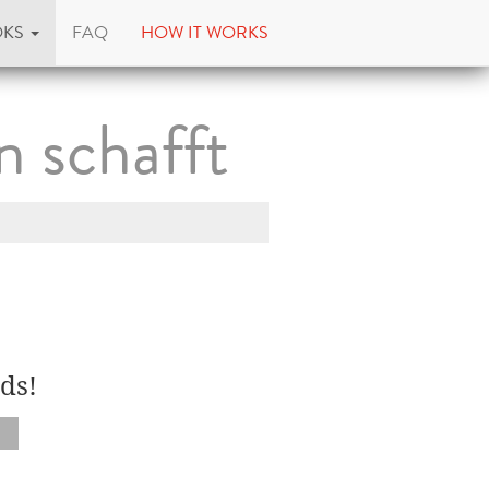
OKS
FAQ
HOW IT WORKS
n schafft
ds!