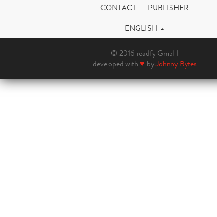
CONTACT
PUBLISHER
ENGLISH
© 2016 readfy GmbH
developed with
♥
by
Johnny Bytes