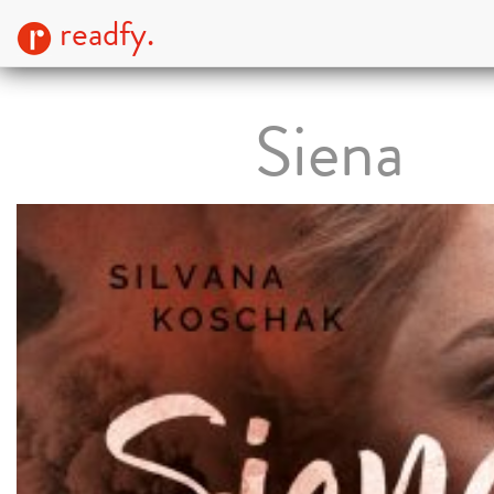
readfy.
Siena