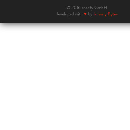
© 2016 readfy GmbH
developed with
♥
by
Johnny Bytes