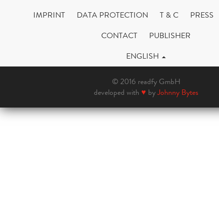
IMPRINT
DATA PROTECTION
T & C
PRESS
CONTACT
PUBLISHER
ENGLISH
© 2016 readfy GmbH
developed with
♥
by
Johnny Bytes