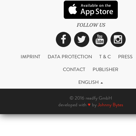
FOLLOW US
Facebook
Twitter
YouTub
Ins
IMPRINT
DATA PROTECTION
T & C
PRESS
CONTACT
PUBLISHER
ENGLISH
© 2016 readfy GmbH
developed with
♥
by
Johnny Bytes