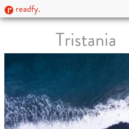
readfy.
Tristania