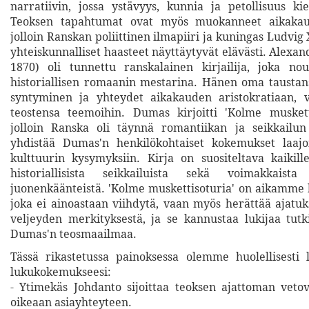
narratiivin, jossa ystävyys, kunnia ja petollisuus ki
Teoksen tapahtumat ovat myös muokanneet aikakau
jolloin Ranskan poliittinen ilmapiiri ja kuningas Ludvig
yhteiskunnalliset haasteet näyttäytyvät elävästi. Alex
1870) oli tunnettu ranskalainen kirjailija, joka no
historiallisen romaanin mestarina. Hänen oma taustan
syntyminen ja yhteydet aikakauden aristokratiaan, v
teostensa teemoihin. Dumas kirjoitti 'Kolme muskett
jolloin Ranska oli täynnä romantiikan ja seikkailun
yhdistää Dumas'n henkilökohtaiset kokemukset laajoi
kulttuurin kysymyksiin. Kirja on suositeltava kaikille
historiallisista seikkailuista sekä voimakkaista
juonenkäänteistä. 'Kolme muskettisoturia' on aikamme k
joka ei ainoastaan viihdytä, vaan myös herättää ajatuk
veljeyden merkityksestä, ja se kannustaa lukijaa tu
Dumas'n teosmaailmaa.
Tässä rikastetussa painoksessa olemme huolellisesti 
lukukokemukseesi:
- Ytimekäs Johdanto sijoittaa teoksen ajattoman vet
oikeaan asiayhteyteen.