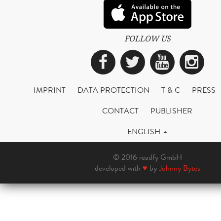
FOLLOW US
Facebook
Twitter
YouTub
Ins
IMPRINT
DATA PROTECTION
T & C
PRESS
CONTACT
PUBLISHER
ENGLISH
© 2016 readfy GmbH
developed with
♥
by
Johnny Bytes