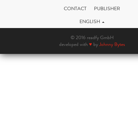
CONTACT
PUBLISHER
ENGLISH
© 2016 readfy GmbH
developed with
♥
by
Johnny Bytes