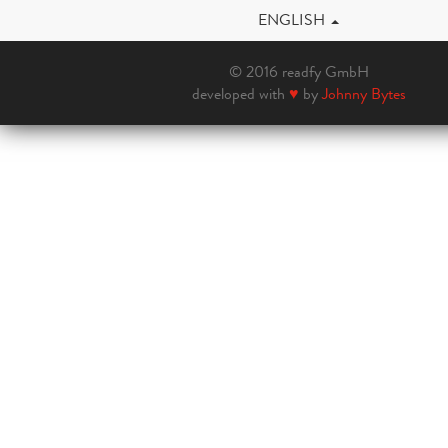
ENGLISH
© 2016 readfy GmbH
developed with
♥
by
Johnny Bytes