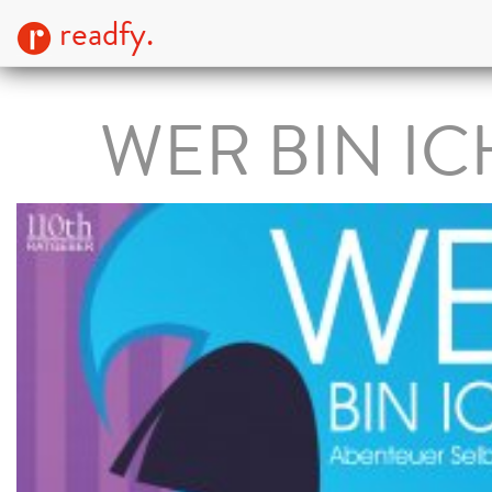
readfy.
WER BIN IC