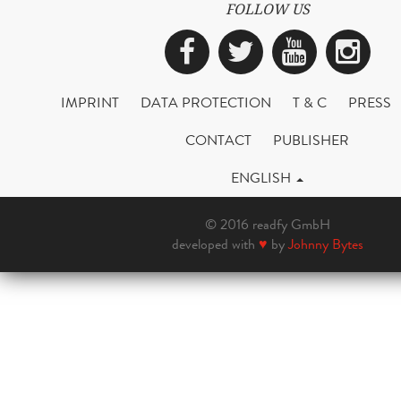
FOLLOW US
Facebook
Twitter
YouTub
Ins
IMPRINT
DATA PROTECTION
T & C
PRESS
CONTACT
PUBLISHER
ENGLISH
© 2016 readfy GmbH
developed with
♥
by
Johnny Bytes