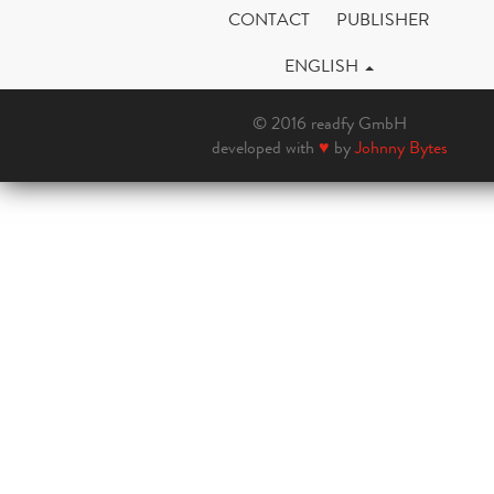
CONTACT
PUBLISHER
ENGLISH
© 2016 readfy GmbH
developed with
♥
by
Johnny Bytes