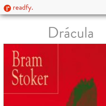
readfy.
Drácula