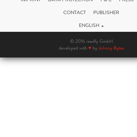
CONTACT
PUBLISHER
ENGLISH
© 2016 readfy GmbH
developed with
♥
by
Johnny Bytes