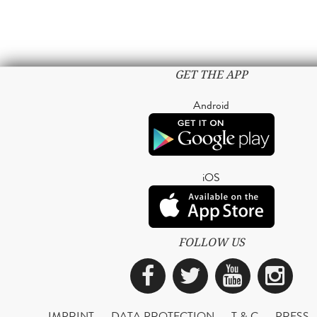
GET THE APP
Android
iOS
FOLLOW US
Facebook
Twitter
YouTub
Ins
IMPRINT
DATA PROTECTION
T & C
PRESS