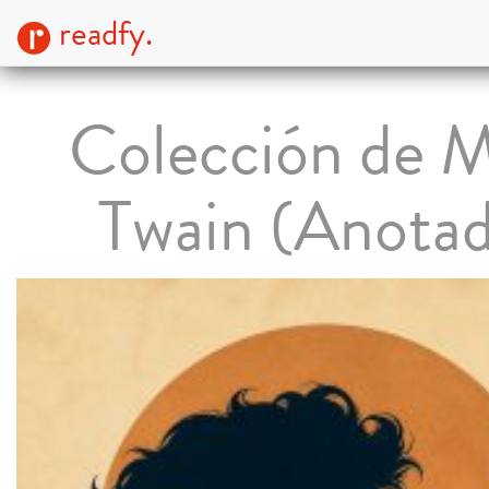
readfy.
Colección de 
Twain (Anota