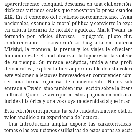
aparentemente coloquial, descansa en una elaboración 
dialectos y ritmos orales que renovaron la prosa estado
XIX. En el contexto del realismo norteamericano, Twa
nacionales, examina la moral pública y convierte la exp
en crítica literaria de notable agudeza. Mark Twain, n
formado por oficios diversos —tipógrafo, piloto fluv
conferenciante— transformó su biografía en materia 
Misisipi, la frontera, la prensa y los viajes le ofrecie
humano desde el cual observar la hipocresía, la violen
de su tiempo. Su mirada escéptica, unida a una prof
democrática, explica la fuerza perdurable de esta cole
este volumen a lectores interesados en comprender có
ser una forma rigurosa de conocimiento. No es so
entrada a Twain, sino también una lección sobre la liter
cultural. Quien se acerque a estas páginas encontrará
lucidez histórica y una voz cuya modernidad sigue intact
Esta edición enriquecida ha sido cuidadosamente elabo
valor añadido a tu experiencia de lectura.
- Una Introducción amplia expone las características 
temas o las evoluciones estilísticas de estas obras selecc