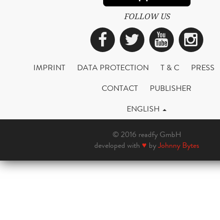
FOLLOW US
Facebook
Twitter
YouTub
Ins
IMPRINT
DATA PROTECTION
T & C
PRESS
CONTACT
PUBLISHER
ENGLISH
© 2016 readfy GmbH
developed with
♥
by
Johnny Bytes