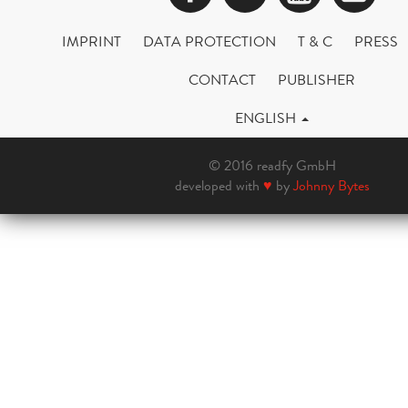
IMPRINT
DATA PROTECTION
T & C
PRESS
CONTACT
PUBLISHER
ENGLISH
© 2016 readfy GmbH
developed with
♥
by
Johnny Bytes