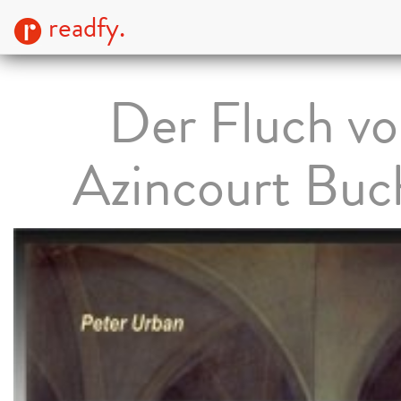
readfy.
Der Fluch v
Azincourt Buc