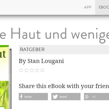
APP
EBO
e Haut und wenige
RATGEBER
By Stan Lougani
Share this eBook with your frien
teilen
tweet
+1