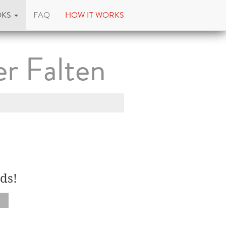
OKS
FAQ
HOW IT WORKS
r Falten
ds!