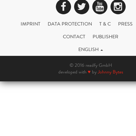
Facebook
Twitter
YouTub
Ins
IMPRINT
DATA PROTECTION
T & C
PRESS
CONTACT
PUBLISHER
ENGLISH
© 2016 readfy GmbH
developed with
♥
by
Johnny Bytes