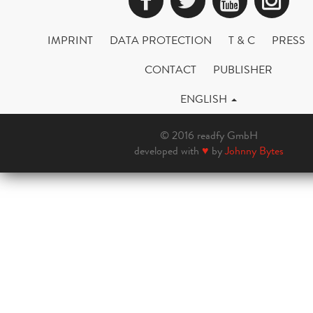
IMPRINT
DATA PROTECTION
T & C
PRESS
CONTACT
PUBLISHER
ENGLISH
© 2016 readfy GmbH
developed with
♥
by
Johnny Bytes