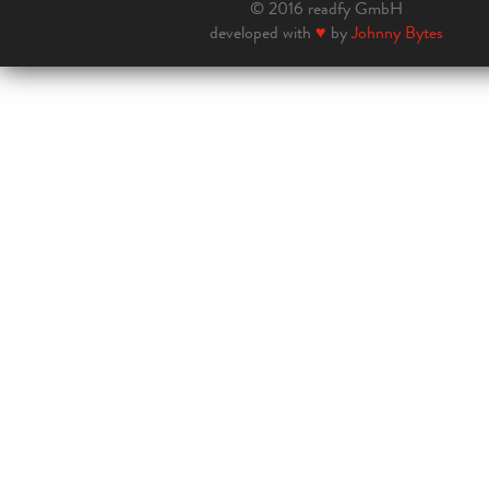
© 2016 readfy GmbH
developed with
♥
by
Johnny Bytes