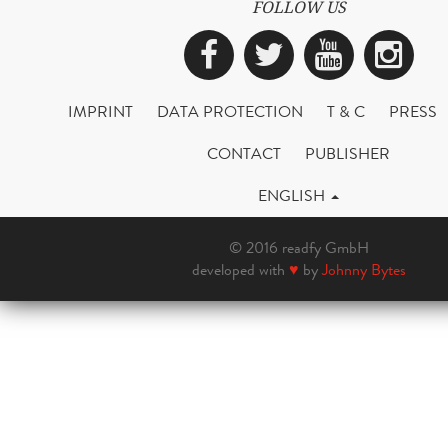
FOLLOW US
Facebook
Twitter
YouTub
Ins
IMPRINT
DATA PROTECTION
T & C
PRESS
CONTACT
PUBLISHER
ENGLISH
© 2016 readfy GmbH
developed with
♥
by
Johnny Bytes