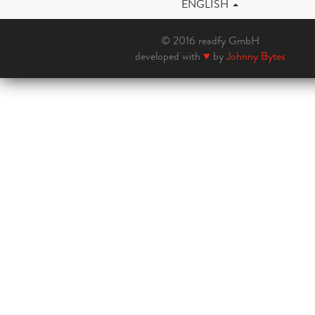
ENGLISH
© 2016 readfy GmbH
developed with
♥
by
Johnny Bytes