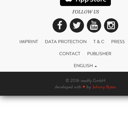
FOLLOW US
Facebook
Twitter
YouTub
Ins
IMPRINT
DATA PROTECTION
T & C
PRESS
CONTACT
PUBLISHER
ENGLISH
© 2016 readfy GmbH
developed with
♥
by
Johnny Bytes