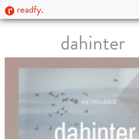
readfy.
dahinter