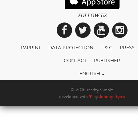
FOLLOW US
Facebook
Twitter
YouTub
Ins
IMPRINT
DATA PROTECTION
T & C
PRESS
CONTACT
PUBLISHER
ENGLISH
© 2016 readfy GmbH
developed with
♥
by
Johnny Bytes